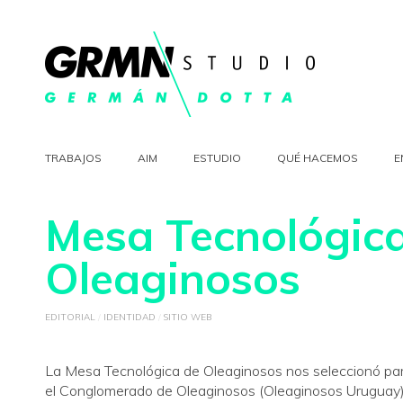
TRABAJOS
AIM
ESTUDIO
QUÉ HACEMOS
E
Mesa Tecnológic
Oleaginosos
EDITORIAL
/
IDENTIDAD
/
SITIO WEB
La
Mesa Tecnológica de Oleaginosos
nos seleccionó par
el
Conglomerado de Oleaginosos
(Oleaginosos Uruguay) 