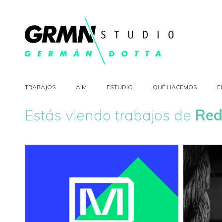
TRABAJOS
AIM
ESTUDIO
QUÉ HACEMOS
E
Estás viendo trabajos de
Red
Digital Minds
MOT
GRÁFICO
/
IDENTIDAD
/
MARCA
/
REDES SOCIALES
GRÁFICO
/