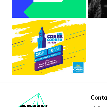
REDES SOC
Corre Correo 2018
GRÁFICO
/
IDENTIDAD
/
REDES SOCIALES
Conta