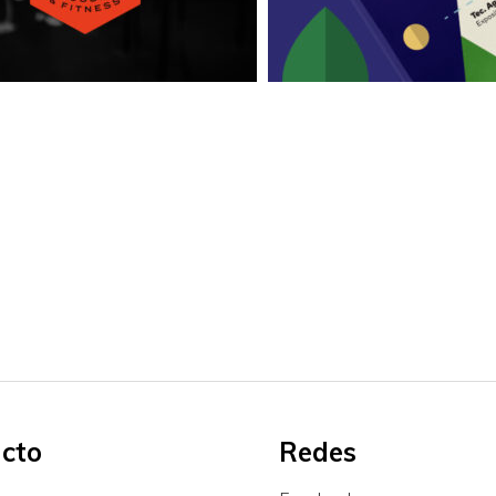
IALES
GRÁFICO
/
IDENTIDAD
/
MARCA
/
RE
SITIO WEB
cto
Redes