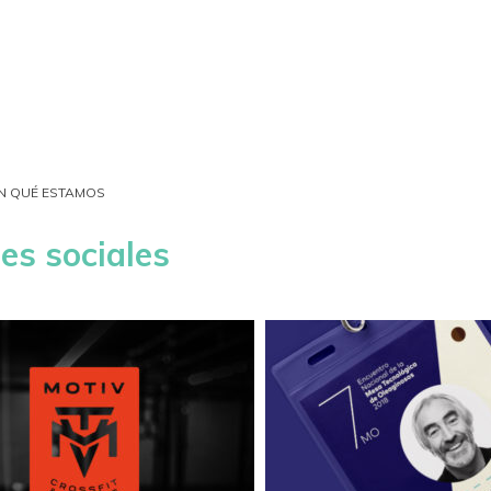
N QUÉ ESTAMOS
es sociales
IV Crossfit
7MO Encuent
la MTO
IDENTIDAD
/
ILUSTRACIÓN
/
MARCA
/